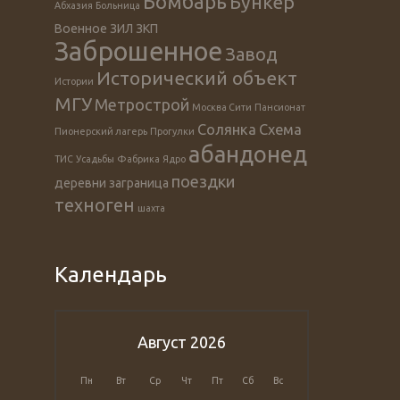
Бомбарь
Бункер
Абхазия
Больница
Военное
ЗИЛ
ЗКП
Заброшенное
Завод
Исторический объект
Истории
МГУ
Метрострой
Москва Сити
Пансионат
Солянка
Схема
Пионерский лагерь
Прогулки
абандонед
ТИС
Усадьбы
Фабрика
Ядро
поездки
деревни
заграница
техноген
шахта
Календарь
Август 2026
Пн
Вт
Ср
Чт
Пт
Сб
Вс