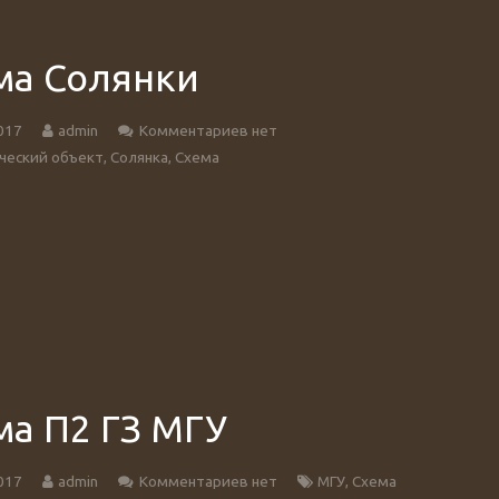
ма Солянки
017
admin
Комментариев нет
ческий объект
,
Солянка
,
Схема
ма П2 ГЗ МГУ
017
admin
Комментариев нет
МГУ
,
Схема