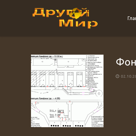
Гла
Фон
02.10.2