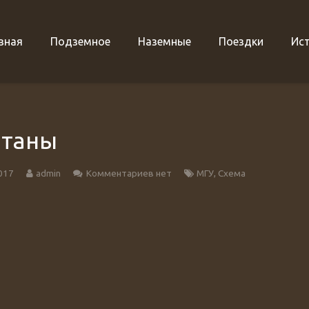
вная
Подземное
Наземные
Поездки
Ис
таны
017
admin
Комментариев нет
МГУ
,
Схема