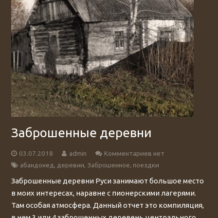
Заброшенные деревни
03.07.2018
admin
Комментариев нет
абандонед
,
деревни
,
Заброшенное
,
поездки
Заброшенные деревни Руси занимают большое место
в моих интересах, наравне с пионерскими лагерями.
Там особая атмосфера. Данный отчет это компиляция,
в нем 3 или 4 заброшенных деревень центрального