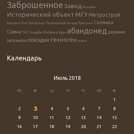
Заброшенное
Завод
Истории
Исторический объект
МГУ
Метрострой
Солянка
Москва Сити
Пансионат
Пионерский лагерь
Прогулки
абандонед
Схема
деревни
ТИС
Усадьбы
Фабрика
Ядро
техноген
поездки
заграница
шахта
Календарь
Июль 2018
Пн
Вт
Ср
Чт
Пт
Сб
Вс
1
3
2
4
5
6
7
8
9
10
11
12
13
14
15
16
17
18
19
20
21
22